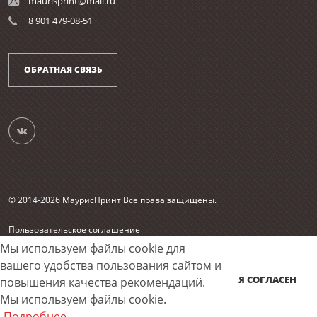
maurisprint@mail.ru
8 901 479-08-51
ОБРАТНАЯ СВЯЗЬ
© 2014-2026 МаурисПринт Все права защищены.
Пользовательское соглашение
Согласие на обработку персональных данных
Мы используем файлы cookie для
Карта сайта
вашего удобства пользования сайтом и
Я СОГЛАСЕН
повышения качества рекомендаций.
Принимаем к оплате
Мы используем файлы cookie.
Подробнее