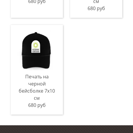
680 руб
см
680 руб
Печать на
черной
бейсболке 7х10
см
680 руб