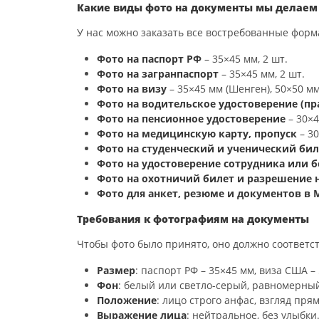
Какие виды фото на документы мы делаем
У нас можно заказать все востребованные форм
Фото на паспорт РФ
– 35×45 мм, 2 шт.
Фото на загранпаспорт
– 35×45 мм, 2 шт.
Фото на визу
– 35×45 мм (Шенген), 50×50 м
Фото на водительское удостоверение (пр
Фото на пенсионное удостоверение
– 30×4
Фото на медицинскую карту, пропуск
– 30
Фото на студенческий и ученический бил
Фото на удостоверение сотрудника или 
Фото на охотничий билет и разрешение 
Фото для анкет, резюме и документов в
Требования к фотографиям на документы
Чтобы фото было принято, оно должно соответст
Размер
: паспорт РФ – 35×45 мм, виза США –
Фон
: белый или светло-серый, равномерный
Положение
: лицо строго анфас, взгляд прям
Выражение лица
: нейтральное, без улыбки