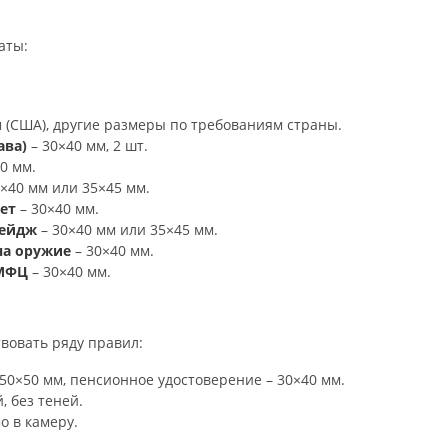
аты:
м (США), другие размеры по требованиям страны.
ава)
– 30×40 мм, 2 шт.
0 мм.
×40 мм или 35×45 мм.
ет
– 30×40 мм.
бейдж
– 30×40 мм или 35×45 мм.
на оружие
– 30×40 мм.
 МФЦ
– 30×40 мм.
вовать ряду правил:
 50×50 мм, пенсионное удостоверение – 30×40 мм.
, без теней.
о в камеру.
.